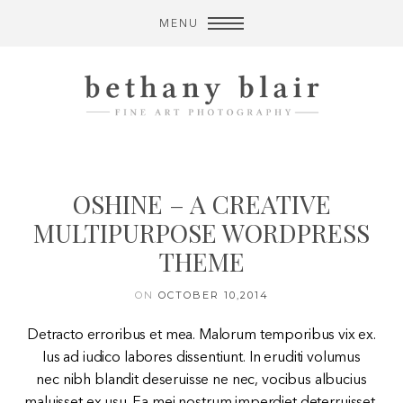
MENU
OSHINE – A CREATIVE
MULTIPURPOSE WORDPRESS
THEME
ON
OCTOBER 10,2014
Detracto erroribus et mea. Malorum temporibus vix ex.
Ius ad iudico labores dissentiunt. In eruditi volumus
nec nibh blandit deseruisse ne nec, vocibus albucius
maluisset ex usu. Ea mei nostrum imperdiet deterruisset,